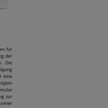
tcha ⇗
um für
ng der
n. Die
ligung
t eine
olgten
rmular
ng zur
ssener